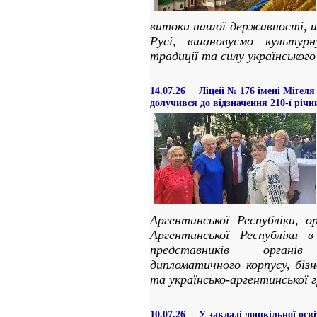
витоки нашої державності, щ
Русі, вшановуємо культурн
традиції та силу українського
14.07.26 | Ліцей № 176 імені Мігел
долучився до відзначення 210-ї річ
Аргентинської Республіки, о
Аргентинської Республіки в
представників органі
дипломатичного корпусу, бізне
та українсько-аргентинської 
10.07.26 | У закладі дошкільної ос