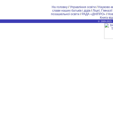
На головну
/
Управління освіти
/
Науково-м
слави наших батьків і дідів
/
Ліцеї, Гімназії
позашкiльної освіти
/
РАДА «ДНІПРО»
/
Но
Книга від
© 2009-2023.