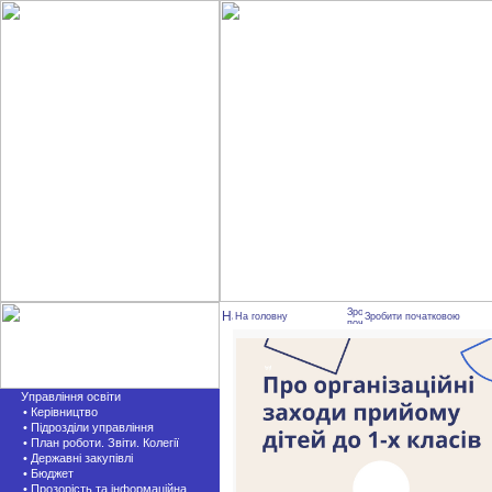
На головну
Зробити початковою
Управління освіти
• Керівництво
• Підрозділи управління
• План роботи. Звіти. Колегії
• Державні закупівлі
• Бюджет
• Прозорість та інформаційна