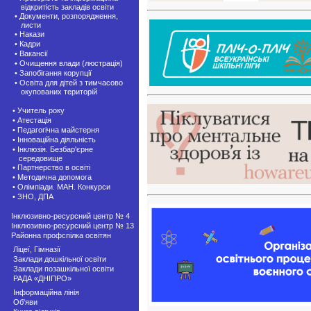
відкритість закладів освіти
• Документи, розпорядження,
листи
• Накази
• Кадри
• Вакансії
• Очищення влади (люстрація)
• Запобігання корупції
• Освіта для дітей з тимчасово
окупованих територій
• Учитель року
• Атестація
• Педагогічна майстерня
• Інноваційна діяльність
• Інклюзія. Безбар'єрне
середовище
• Партнерство в освіті
• Методична допомога
• Олімпіади. МАН. Конкурси
• ЗНО, ДПА
Інклюзивно-ресурсний центр № 4
Інклюзивно-ресурсний центр № 13
Районна профспілка освітян
Ліцеї, Гімназії
Заклади дошкільної освіти
Заклади позашкiльної освіти
РАДА «ДНІПРО»
Інформаційна лінія
Об'яви