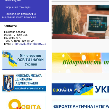
Книга відгуків
Звернення громадян
Національно-патріотичне
виховання юного покоління
Контакти:
Поштова адреса:
02105, м. Київ-105,
пр. Миру, 6-А
Тел.: +38(063)319-78-00
dniprosvita@kmda.gov.ua
Email: