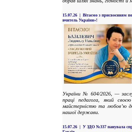
обрав шлях знань, гідності й
15.07.26 | Вітаємо з присвоєнням п
вчитель України»!
України № 604/2026, — засл
праці педагога, який своє
майстерністю та любов’ю д
нашої держави.
15.07.26 | У ЗДО №337 панувала с
Гаваїв