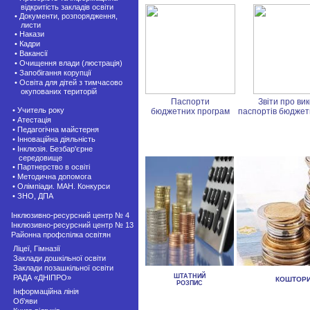
відкритість закладів освіти
• Документи, розпорядження,
листи
• Накази
• Кадри
• Вакансії
• Очищення влади (люстрація)
• Запобігання корупції
• Освіта для дітей з тимчасово
окупованих територій
Паспорти
Звіти про ви
• Учитель року
бюджетних програм
паспортів бюджет
• Атестація
• Педагогічна майстерня
• Інноваційна діяльність
• Інклюзія. Безбар'єрне
середовище
• Партнерство в освіті
• Методична допомога
• Олімпіади. МАН. Конкурси
• ЗНО, ДПА
Інклюзивно-ресурсний центр № 4
Інклюзивно-ресурсний центр № 13
Районна профспілка освітян
Ліцеї, Гімназії
Заклади дошкільної освіти
Заклади позашкiльної освіти
ШТАТНИЙ
РАДА «ДНІПРО»
КОШТОР
РОЗПИС
Інформаційна лінія
Об'яви