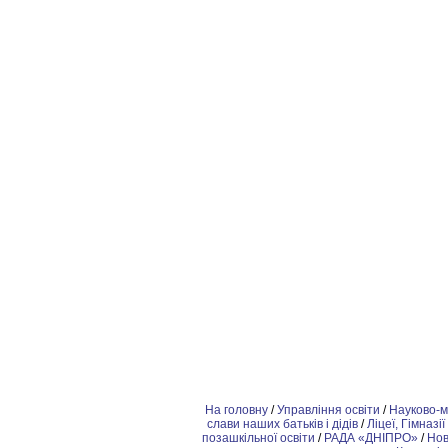
На головну
/
Управління освіти
/
Науково-м
слави наших батьків і дідів
/
Ліцеї, Гімназії
позашкiльної освіти
/
РАДА «ДНІПРО»
/
Но