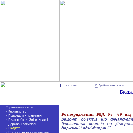
На головну
Зробити початковою
Бюдж
Управління освіти
• Керівництво
Розпорядження РДА № 69 від 0
• Підрозділи управління
ремонт об'єктів що фінансуєт
• План роботи. Звіти. Колегії
бюджетних коштів по Дніпровсь
• Державні закупівлі
державній адміністрації"
• Бюджет
• Прозорість та інформаційна