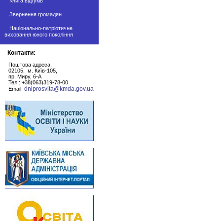
Книга відгуків
Звернення громадян
Національно-патріотичне
виховання юного покоління
Контакти:
Поштова адреса:
02105, м. Київ-105,
пр. Миру, 6-А
Тел.: +38(063)319-78-00
dniprosvita@kmda.gov.ua
Email: